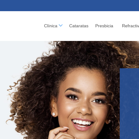
Clínica
Cataratas
Presbicia
Refracti