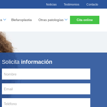
Noticias
Testimonios
Contacto
va
Blefaroplastia
Otras patologías
Cita online
Solicita
información
nombre
(Obligatorio)
Email
(Obligatorio)
Teléfono