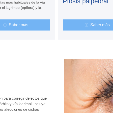
Ptosis palpebral
ías más habituales de la vía
 el lagrimeo (epífora) y la
ónica o dacriocistitis,
llamada “rija”. En todos los
n ser tratados médica o
Saber más
Saber más
ente por un oftalmólogo.
?
n para corregir defectos que
rbita y vía lacrimal. Incluye
las afecciones de dichas