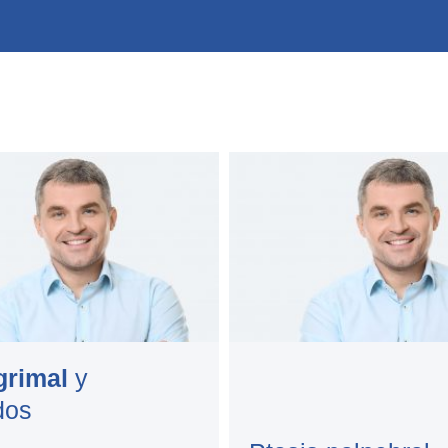
grimal
y
dos