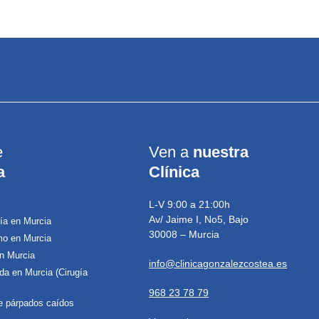
e
Ven a
nuestra
a
Clínica
L-V 9:00 a 21:00h
Av/ Jaime I, No5, Bajo
ía en Murcia
30008 – Murcia
mo en Murcia
n Murcia
info@clinicagonzalezcostea.es
da en Murcia (Cirugía
968 23 78 79
de párpados caídos