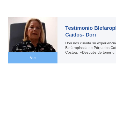
Testimonio Blefarop
Caídos- Dori
Dori nos cuenta su experiencia
Blefaroplastia de Párpados Caí
Costea. «Después de tener u
caídos, el Dr Ruiz Colecha m
Ver
intervención quirúrgica. Ha si
importante para mí y estoy rea
resultados obtenidos. Agradez