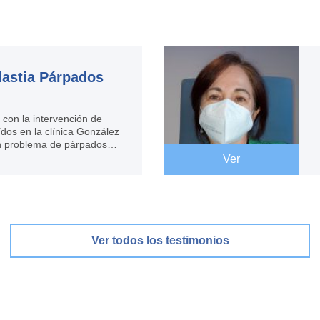
lastia Párpados
 con la intervención de
dos en la clínica González
n problema de párpados
e recomendó efectuar una
Ver
do una decisión muy
lmente satisfecha con los
co al Dr
Ver todos los testimonios