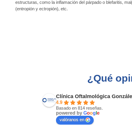
estructuras, como la inflamación del párpado o blefaritis, m
(entropión y ectropión), etc.
¿Qué opi
Clínica Oftalmológica Gonzál
4.9
Basado en 814 reseñas.
powered by
G
o
o
g
l
e
valóranos en