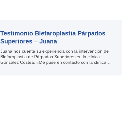
Testimonio Blefaroplastia Párpados
Superiores – Juana
Juana nos cuenta su experiencia con la intervención de
Blefaroplastia de Párpados Superiores en la clínica
González Costea. «Me puse en contacto con la clínica
González Costea porque mis párpados estaban
asimétricos, uno de ellos tenía mucho exceso de piel y
parecía caído. Tuve la suerte de ser intervenida por el
Dr. Ruiz y a