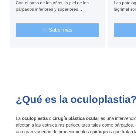
Con el paso de los años, la piel de los
Las patolog
párpados inferiores y superiores
lagrimal son
experimenta una serie de cambios.
infección cr
Visítanos, conoce al Dr. González Costea
comúnmente 
y pon la salud de tus ojos en las manos de
casos, debe
Saber más
un experto.
quirúrgicam
¿Qué es la oculoplastia
La
oculoplastia
o
cirugía plástica ocular
es una intervenció
afectan a las estructuras perioculares tales como párpados, ó
una gran variedad de procedimientos quirúrgicos que tratan 