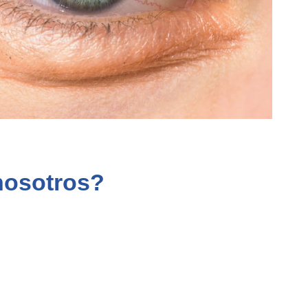
nosotros
?